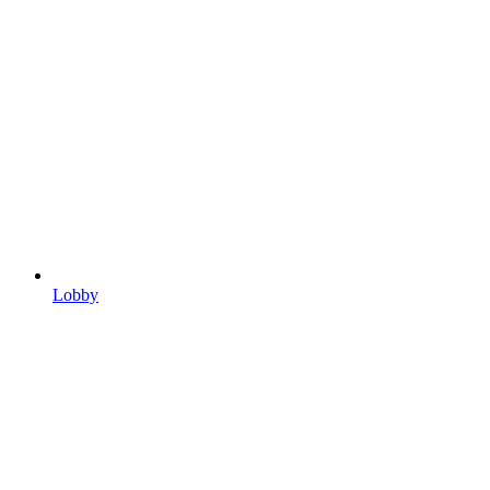
Lobby