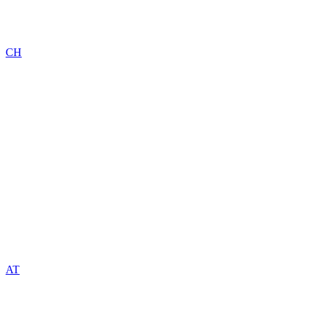
CH
AT