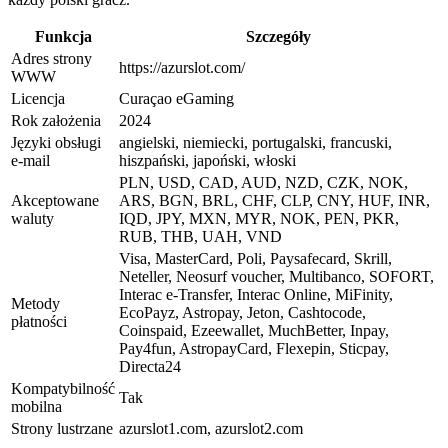
Funkcja
Szczegóły
Adres strony
https://azurslot.com/
WWW
Licencja
Curaçao eGaming
Rok założenia
2024
Języki obsługi
angielski, niemiecki, portugalski, francuski,
e-mail
hiszpański, japoński, włoski
PLN, USD, CAD, AUD, NZD, CZK, NOK,
Akceptowane
ARS, BGN, BRL, CHF, CLP, CNY, HUF, INR,
waluty
IQD, JPY, MXN, MYR, NOK, PEN, PKR,
RUB, THB, UAH, VND
Visa, MasterCard, Poli, Paysafecard, Skrill,
Neteller, Neosurf voucher, Multibanco, SOFORT,
Interac e-Transfer, Interac Online, MiFinity,
Metody
EcoPayz, Astropay, Jeton, Cashtocode,
płatności
Coinspaid, Ezeewallet, MuchBetter, Inpay,
Pay4fun, AstropayCard, Flexepin, Sticpay,
Directa24
Kompatybilność
Tak
mobilna
Strony lustrzane
azurslot1.com, azurslot2.com