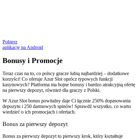
Pobierz
aplikację na Android
Bonusy i Promocje
Teraz czas na to, co polscy gracze lubią najbardziej – dodatkowe
korzyści! Co oferuje Azur Slot oprócz typowych funkcji
kasynowych? Platforma ma hojne bonusy i bardzo atrakcyjną ofertę
na pierwszy depozyt, również dla graczy z Polski.
W Azur Slot bonus powitalny daje Ci łącznie 250% dopasowania
depozytu i 250 darmowych spinów! Sprawdź wszystko, co warto
wiedzieć o ich promocjach i ofertach.
Bonus za pierwszy depozyt
Bonus za pierwszy depozyt to pierwszy krok, który kształtuje