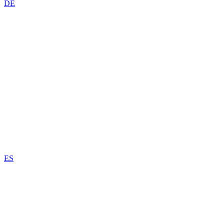
DE
ES