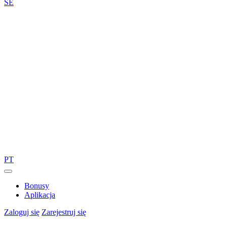
SE
PT
Bonusy
Aplikacja
Zaloguj się
Zarejestruj się