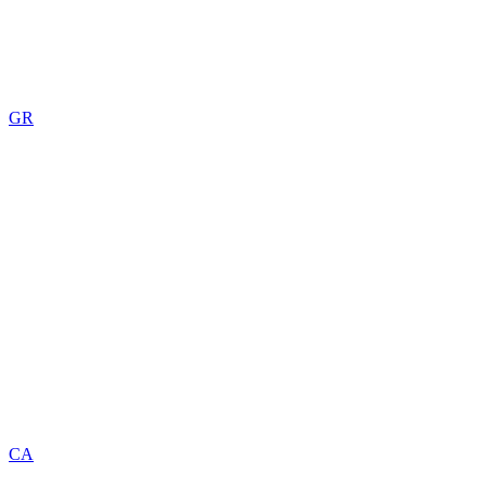
GR
CA