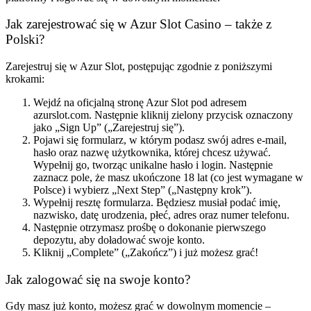
Jak zarejestrować się w Azur Slot Casino – także z
Polski?
Zarejestruj się w Azur Slot, postępując zgodnie z poniższymi
krokami:
Wejdź na oficjalną stronę Azur Slot pod adresem
azurslot.com. Następnie kliknij zielony przycisk oznaczony
jako „Sign Up” („Zarejestruj się”).
Pojawi się formularz, w którym podasz swój adres e-mail,
hasło oraz nazwę użytkownika, której chcesz używać.
Wypełnij go, tworząc unikalne hasło i login. Następnie
zaznacz pole, że masz ukończone 18 lat (co jest wymagane w
Polsce) i wybierz „Next Step” („Następny krok”).
Wypełnij resztę formularza. Będziesz musiał podać imię,
nazwisko, datę urodzenia, płeć, adres oraz numer telefonu.
Następnie otrzymasz prośbę o dokonanie pierwszego
depozytu, aby doładować swoje konto.
Kliknij „Complete” („Zakończ”) i już możesz grać!
Jak zalogować się na swoje konto?
Gdy masz już konto, możesz grać w dowolnym momencie –