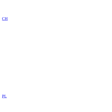
CH
PL