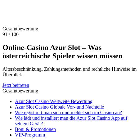
Gesamtbewertung
91
/
100
Online-Casino Azur Slot – Was
österreichische Spieler wissen müssen
Altersbeschränkung, Zahlungsmethoden und rechtliche Hinweise im
Überblick.
Jetzt beitreten
Gesamtbewertung
Azur Slot Casino Weltweite Bewertung
Azur Slot Casino Globale Vor- und Nachteile
Wie registriert man sich und meldet sich im Casino an?
Wie lädt und installiert man die Azur Slot Casino App auf
seinem Gerät?
Boni & Promotionen
VIP-Programm