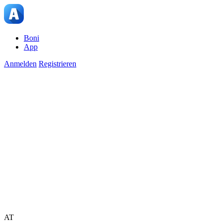
Boni
App
Anmelden
Registrieren
AT