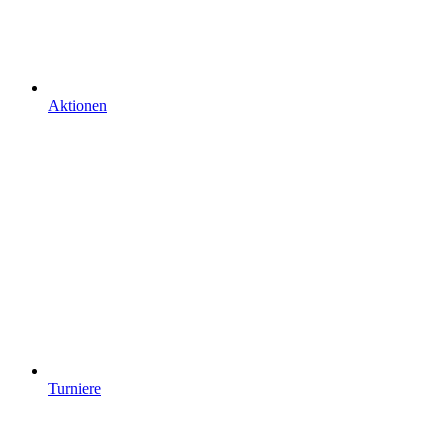
Aktionen
Turniere