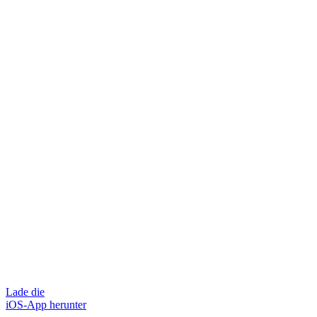
Lade die
iOS-App herunter