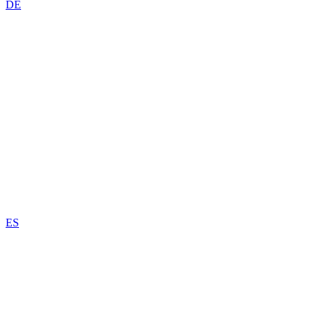
DE
ES