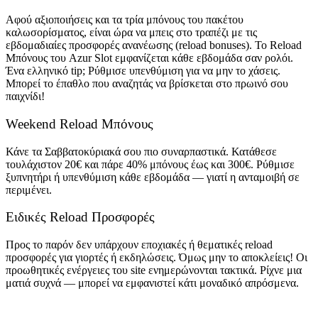
Αφού αξιοποιήσεις και τα τρία μπόνους του πακέτου
καλωσορίσματος, είναι ώρα να μπεις στο τραπέζι με τις
εβδομαδιαίες προσφορές ανανέωσης (reload bonuses). Το Reload
Μπόνους του Azur Slot εμφανίζεται κάθε εβδομάδα σαν ρολόι.
Ένα ελληνικό tip; Ρύθμισε υπενθύμιση για να μην το χάσεις.
Μπορεί το έπαθλο που αναζητάς να βρίσκεται στο πρωινό σου
παιχνίδι!
Weekend Reload Μπόνους
Κάνε τα Σαββατοκύριακά σου πιο συναρπαστικά. Κατάθεσε
τουλάχιστον 20€ και πάρε 40% μπόνους έως και 300€. Ρύθμισε
ξυπνητήρι ή υπενθύμιση κάθε εβδομάδα — γιατί η ανταμοιβή σε
περιμένει.
Ειδικές Reload Προσφορές
Προς το παρόν δεν υπάρχουν εποχιακές ή θεματικές reload
προσφορές για γιορτές ή εκδηλώσεις. Όμως μην το αποκλείεις! Οι
προωθητικές ενέργειες του site ενημερώνονται τακτικά. Ρίχνε μια
ματιά συχνά — μπορεί να εμφανιστεί κάτι μοναδικό απρόσμενα.