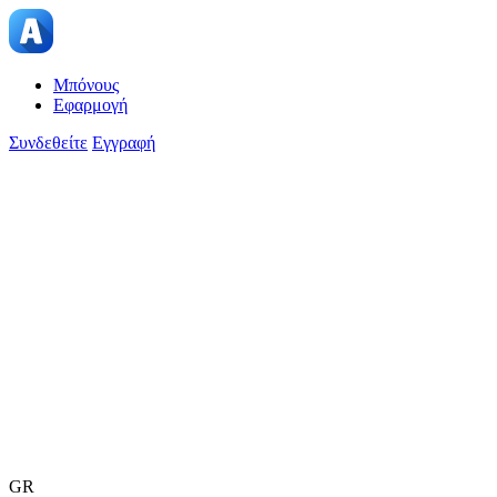
Μπόνους
Εφαρμογή
Συνδεθείτε
Εγγραφή
GR