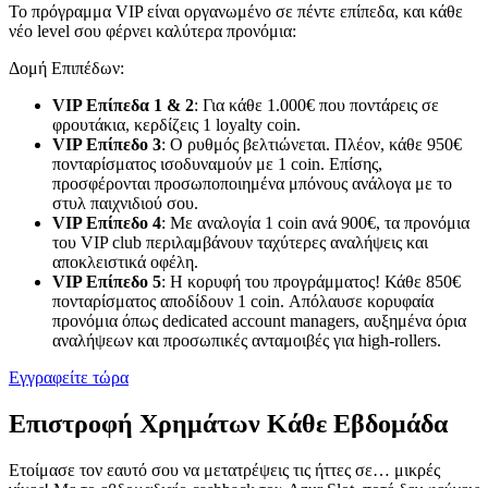
Το πρόγραμμα VIP είναι οργανωμένο σε πέντε επίπεδα, και κάθε
νέο level σου φέρνει καλύτερα προνόμια:
Δομή Επιπέδων:
VIP Επίπεδα 1 & 2
: Για κάθε 1.000€ που ποντάρεις σε
φρουτάκια, κερδίζεις 1 loyalty coin.
VIP Επίπεδο 3
: Ο ρυθμός βελτιώνεται. Πλέον, κάθε 950€
πονταρίσματος ισοδυναμούν με 1 coin. Επίσης,
προσφέρονται προσωποποιημένα μπόνους ανάλογα με το
στυλ παιχνιδιού σου.
VIP Επίπεδο 4
: Με αναλογία 1 coin ανά 900€, τα προνόμια
του VIP club περιλαμβάνουν ταχύτερες αναλήψεις και
αποκλειστικά οφέλη.
VIP Επίπεδο 5
: Η κορυφή του προγράμματος! Κάθε 850€
πονταρίσματος αποδίδουν 1 coin. Απόλαυσε κορυφαία
προνόμια όπως dedicated account managers, αυξημένα όρια
αναλήψεων και προσωπικές ανταμοιβές για high-rollers.
Εγγραφείτε τώρα
Επιστροφή Χρημάτων Κάθε Εβδομάδα
Ετοίμασε τον εαυτό σου να μετατρέψεις τις ήττες σε… μικρές