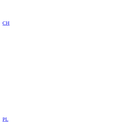
CH
PL