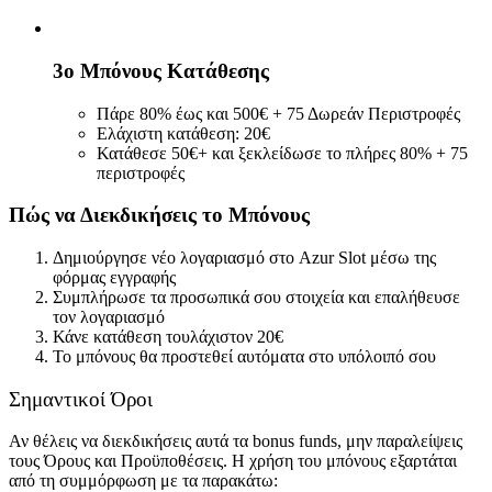
3ο Μπόνους Κατάθεσης
Πάρε 80% έως και 500€ + 75 Δωρεάν Περιστροφές
Ελάχιστη κατάθεση: 20€
Κατάθεσε 50€+ και ξεκλείδωσε το πλήρες 80% + 75
περιστροφές
Πώς να Διεκδικήσεις το Μπόνους
Δημιούργησε νέο λογαριασμό στο Azur Slot μέσω της
φόρμας εγγραφής
Συμπλήρωσε τα προσωπικά σου στοιχεία και επαλήθευσε
τον λογαριασμό
Κάνε κατάθεση τουλάχιστον 20€
Το μπόνους θα προστεθεί αυτόματα στο υπόλοιπό σου
Σημαντικοί Όροι
Αν θέλεις να διεκδικήσεις αυτά τα
bonus funds
, μην παραλείψεις
τους Όρους και Προϋποθέσεις. Η χρήση του μπόνους εξαρτάται
από τη συμμόρφωση με τα παρακάτω: