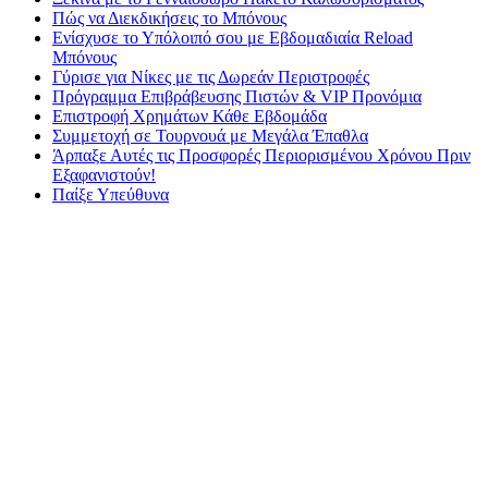
Πώς να Διεκδικήσεις το Μπόνους
Ενίσχυσε το Υπόλοιπό σου με Εβδομαδιαία Reload
Μπόνους
Γύρισε για Νίκες με τις Δωρεάν Περιστροφές
Πρόγραμμα Επιβράβευσης Πιστών & VIP Προνόμια
Επιστροφή Χρημάτων Κάθε Εβδομάδα
Συμμετοχή σε Τουρνουά με Μεγάλα Έπαθλα
Άρπαξε Αυτές τις Προσφορές Περιορισμένου Χρόνου Πριν
Εξαφανιστούν!
Παίξε Υπεύθυνα