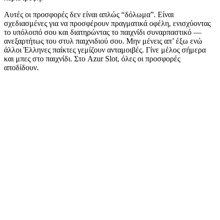
Αυτές οι προσφορές δεν είναι απλώς “δόλωμα”. Είναι
σχεδιασμένες για να προσφέρουν πραγματικά οφέλη, ενισχύοντας
το υπόλοιπό σου και διατηρώντας το παιχνίδι συναρπαστικό —
ανεξαρτήτως του στυλ παιχνιδιού σου. Μην μένεις απ’ έξω ενώ
άλλοι Έλληνες παίκτες γεμίζουν ανταμοιβές. Γίνε μέλος σήμερα
και μπες στο παιχνίδι. Στο Azur Slot,
όλες οι προσφορές
αποδίδουν
.