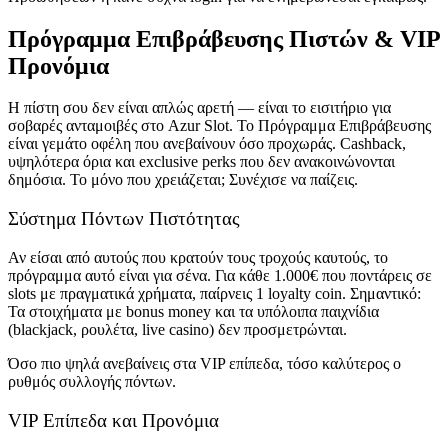
Πρόγραμμα Επιβράβευσης Πιστών & VIP
Προνόμια
Η πίστη σου δεν είναι απλώς αρετή — είναι το εισιτήριο για
σοβαρές ανταμοιβές στο Azur Slot. Το Πρόγραμμα Επιβράβευσης
είναι γεμάτο οφέλη που ανεβαίνουν όσο προχωράς. Cashback,
υψηλότερα όρια και exclusive perks που δεν ανακοινώνονται
δημόσια. Το μόνο που χρειάζεται; Συνέχισε να παίζεις.
Σύστημα Πόντων Πιστότητας
Αν είσαι από αυτούς που κρατούν τους τροχούς καυτούς, το
πρόγραμμα αυτό είναι για σένα. Για κάθε 1.000€ που ποντάρεις σε
slots με πραγματικά χρήματα, παίρνεις 1 loyalty coin. Σημαντικό:
Τα στοιχήματα με bonus money και τα υπόλοιπα παιχνίδια
(blackjack, ρουλέτα, live casino) δεν προσμετρώνται.
Όσο πιο ψηλά ανεβαίνεις στα VIP επίπεδα, τόσο καλύτερος ο
ρυθμός συλλογής πόντων.
VIP Επίπεδα και Προνόμια