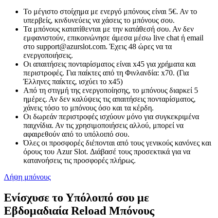
Το μέγιστο στοίχημα με ενεργό μπόνους είναι 5€. Αν το
υπερβείς, κινδυνεύεις να χάσεις το μπόνους σου.
Τα μπόνους κατατίθενται με την κατάθεσή σου. Αν δεν
εμφανιστούν, επικοινώνησε άμεσα μέσω live chat ή email
στο support@azurslot.com. Έχεις 48 ώρες να τα
ενεργοποιήσεις.
Οι απαιτήσεις πονταρίσματος είναι x45 για χρήματα και
περιστροφές. Για παίκτες από τη Φινλανδία: x70. (Για
Έλληνες παίκτες, ισχύει το x45)
Από τη στιγμή της ενεργοποίησης, το μπόνους διαρκεί 5
ημέρες. Αν δεν καλύψεις τις απαιτήσεις πονταρίσματος,
χάνεις τόσο το μπόνους όσο και τα κέρδη.
Οι δωρεάν περιστροφές ισχύουν μόνο για συγκεκριμένα
παιχνίδια. Αν τις χρησιμοποιήσεις αλλού, μπορεί να
αφαιρεθούν από το υπόλοιπό σου.
Όλες οι προσφορές διέπονται από τους γενικούς κανόνες και
όρους του Azur Slot. Διάβασέ τους προσεκτικά για να
κατανοήσεις τις προσφορές πλήρως.
Λήψη μπόνους
Ενίσχυσε το Υπόλοιπό σου με
Εβδομαδιαία Reload Μπόνους