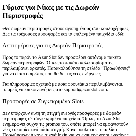
Γύρισε για Νίκες με τις Δωρεάν
Περιστροφές
Θες δωρεάν περιστροφές στους αγαπημένους σου κουλοχέρηδες;
Δες τις τρέχουσες προσφορές και τα επιλεγμένα παιχνίδια εδώ:
Λεπτομέρειες για τις Δωρεάν Περιστροφές
Προς το παρόν το Azur Slot δεν προσφέρει αυτόνομα πακέτα
δωρεάν περιστροφών. Όμως το πακέτο καλωσορίσματος
περιλαμβάνει αρκετές. Παρακολούθησε τη σελίδα “Προωθήσεις”
για να είσαι ο πρώτος που θα δει τις νέες ενέργειες.
Για πληροφορίες σχετικά με ποια φρουτάκια περιλαμβάνονται,
μπορείς να επικοινωνήσεις στο support@azurslot.com.
Προσφορές σε Συγκεκριμένα Slots
Δεν υπάρχουν αυτή τη στιγμή ενεργές προσφορές με δωρεάν
περιστροφές σε συγκεκριμένα παιχνίδια. Όμως, το Azur Slot
ενημερώνει συχνά τις promos του, οπότε μπορεί να εμφανιστούν
νέες ευκαιρίες ανά πάσα στιγμή. Κάνε bookmark τη σελίδα
Προωθήσεων ή κάνε συχνά login για να ενημερώνεσαι εγκαίρως.