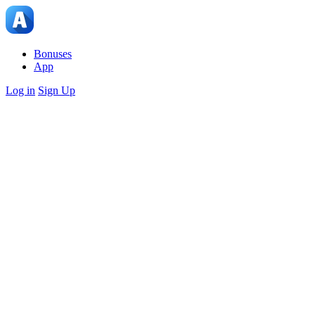
Bonuses
App
Log in
Sign Up