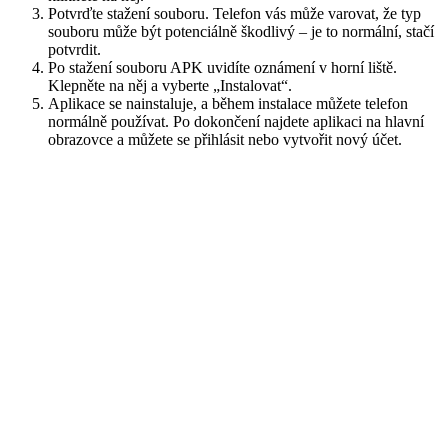
Potvrďte stažení souboru. Telefon vás může varovat, že typ
souboru může být potenciálně škodlivý – je to normální, stačí
potvrdit.
Po stažení souboru APK uvidíte oznámení v horní liště.
Klepněte na něj a vyberte „Instalovat“.
Aplikace se nainstaluje, a během instalace můžete telefon
normálně používat. Po dokončení najdete aplikaci na hlavní
obrazovce a můžete se přihlásit nebo vytvořit nový účet.