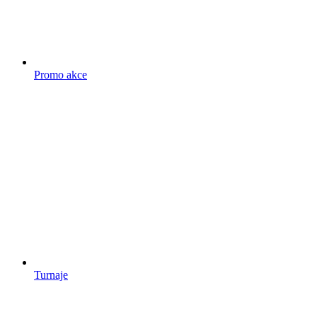
Promo akce
Turnaje