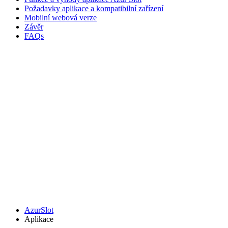
Požadavky aplikace a kompatibilní zařízení
Mobilní webová verze
Závěr
FAQs
AzurSlot
Aplikace