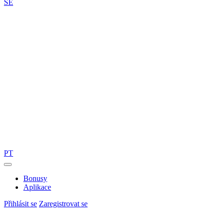
SE
PT
Bonusy
Aplikace
Přihlásit se
Zaregistrovat se