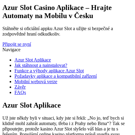
Azur Slot Casino Aplikace – Hrajte
Automaty na Mobilu v Česku
Stáhněte si oficiální appku Azur Slot a užijte si bezpečné a
zodpovědné hraní odkudkoliv.
Připojit se nyní
Navigace
Azur Slot Aplikace
Jak stáhnout a nainstalovat?
Funkce a výhody aplikace Azur Slot
Požadavky aplikace a kompatibilní zařízení
Mobilní webová verze
Závěr
FAQs
Azur Slot Aplikace
Už jste někdy byli v situaci, kdy jste si řekli: „No jo, teď bych si
klidně mohl zahrát automaty, třeba i z Prahy nebo Brna“? Tak se
připoutejte, protože kasino Azur Slot slyšelo váš hlas a je tu s
řešením. Populární online kasino platforma právě uvedla svou