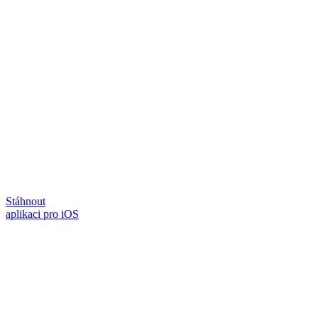
Stáhnout
aplikaci pro iOS