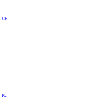
CH
PL