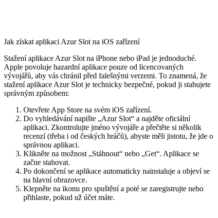
Jak získat aplikaci Azur Slot na iOS zařízení
Stažení aplikace Azur Slot na iPhone nebo iPad je jednoduché.
Apple povoluje hazardní aplikace pouze od licencovaných
vývojářů, aby vás chránil před falešnými verzemi. To znamená, že
stažení aplikace Azur Slot je technicky bezpečné, pokud ji stahujete
správným způsobem:
Otevřete App Store na svém iOS zařízení.
Do vyhledávání napište „Azur Slot“ a najděte oficiální
aplikaci. Zkontrolujte jméno vývojáře a přečtěte si několik
recenzí (třeba i od českých hráčů), abyste měli jistotu, že jde o
správnou aplikaci.
Klikněte na možnost „Stáhnout“ nebo „Get“. Aplikace se
začne stahovat.
Po dokončení se aplikace automaticky nainstaluje a objeví se
na hlavní obrazovce.
Klepněte na ikonu pro spuštění a poté se zaregistrujte nebo
přihlaste, pokud už účet máte.