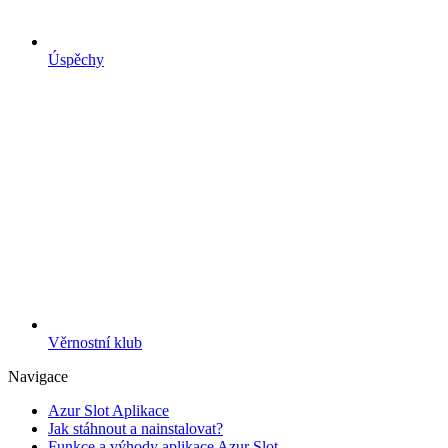
Úspěchy
Věrnostní klub
Navigace
Azur Slot Aplikace
Jak stáhnout a nainstalovat?
Funkce a výhody aplikace Azur Slot