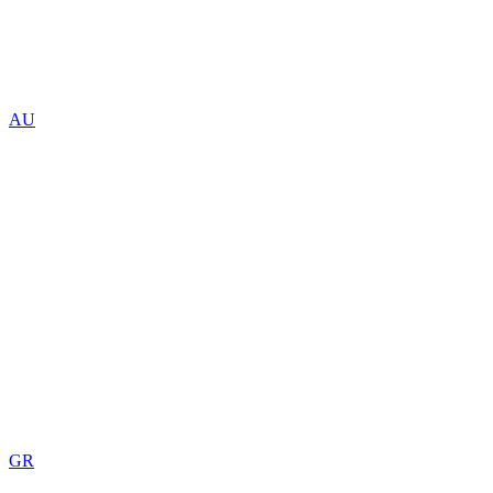
AU
GR