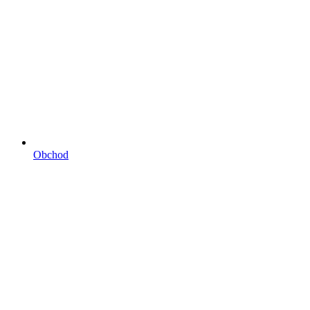
Obchod