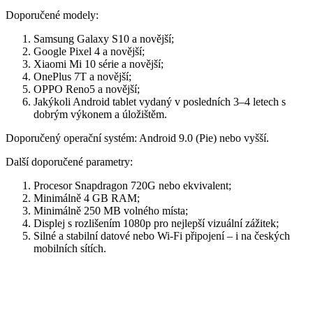
Doporučené modely:
Samsung Galaxy S10 a novější;
Google Pixel 4 a novější;
Xiaomi Mi 10 série a novější;
OnePlus 7T a novější;
OPPO Reno5 a novější;
Jakýkoli Android tablet vydaný v posledních 3–4 letech s
dobrým výkonem a úložištěm.
Doporučený operační systém: Android 9.0 (Pie) nebo vyšší.
Další doporučené parametry:
Procesor Snapdragon 720G nebo ekvivalent;
Minimálně 4 GB RAM;
Minimálně 250 MB volného místa;
Displej s rozlišením 1080p pro nejlepší vizuální zážitek;
Silné a stabilní datové nebo Wi-Fi připojení – i na českých
mobilních sítích.