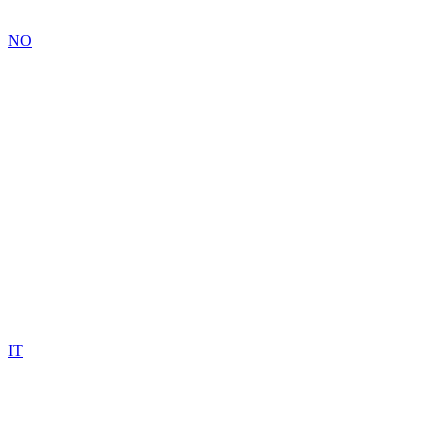
NO
IT